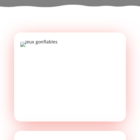
Structures gonflables
Holy beach, Champignon, Jungle …
EN SAVOIR PLUS ->