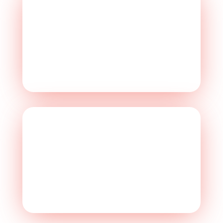
Jeux sportifs
Rodéo mécanique, Baby-foot humain…
EN SAVOIR PLUS ->
Manège, Barbe à papa & Pêche
aux canards
Vos enfants fêtent leur anniversaire ?
EN SAVOIR PLUS ->